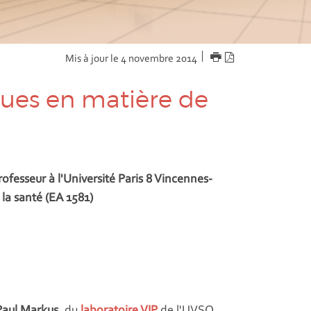
IMPRIMER
Version
Mis à jour le 4 novembre 2014
PDF
sques en matière de
ofesseur à l'Université Paris 8 Vincennes-
 la santé (EA 1581)
aul Markus
, du
laboratoire VIP
de l'UVSQ,