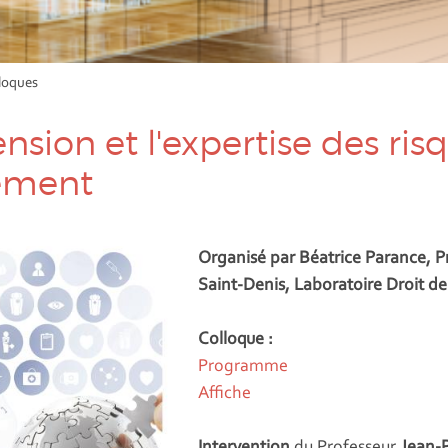
loques
nsion et l'expertise des ri
nement
Organisé par Béatrice Parance, Pr
Saint-Denis, Laboratoire Droit de
Colloque :
Programme
Affiche
Intervention
du Professeur
Jean-P