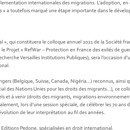
églementation internationales des migrations. L’adoption, e
es » a toutefois marqué une étape importante dans le dévelo
l », qui constituera le colloque annuel 2021 de la Société fra
 le Projet « RefWar – Protection en France des exilés de gu
cherche Versailles Institutions Publiques), sera l’occasion d’
onal.
rangers (Belgique, Suisse, Canada, Nigéria…) reconnus, ainsi 
al des Nations Unies pour les droits des migrants…), ce coll
els et à venir (droits des migrants, migrations environnement
alement, lors d’une session spéciale, de célébrer les 70 ans
’évolution de leur interprétation au fil des années.
x Editions Pedone, spécialisées en droit international.